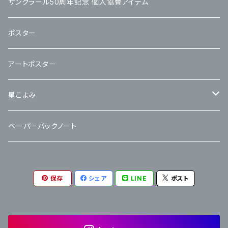
サンクラール50周年記念 個人協賛アイテム
ポスター
アートポスター
星こよみ
カレンダー交換用リフィル
ペーパーバックノート
保存
シェア
LINE
ポスト