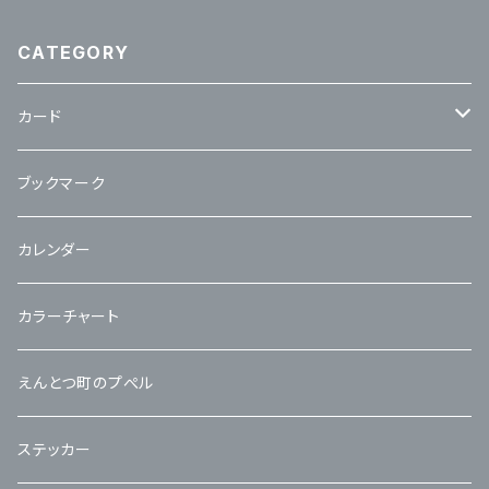
CATEGORY
カード
立体カード
ブックマーク
カレンダー
カラーチャート
えんとつ町のプぺル
ステッカー