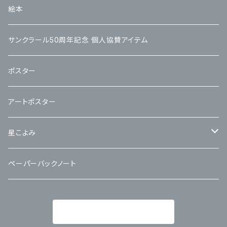
絵本
サンクラール50周年記念 個人協賛アイテム
ポスター
アートポスター
星こよみ
カレンダー交換用リフィル
ペーパーバックノート
商品一覧に戻る