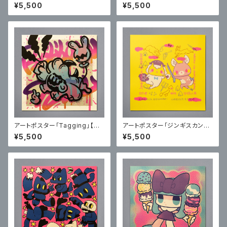
oy レトロギャラクシーカラー」
ond color」【サイン入り】
¥5,500
¥5,500
【サイン入り】
アートポスター「Tagging」【サ
アートポスター「ジンギスカンの
イン入り】
ジンくんとまたぎのもみじちゃん
¥5,500
¥5,500
in台湾」【サイン入り】