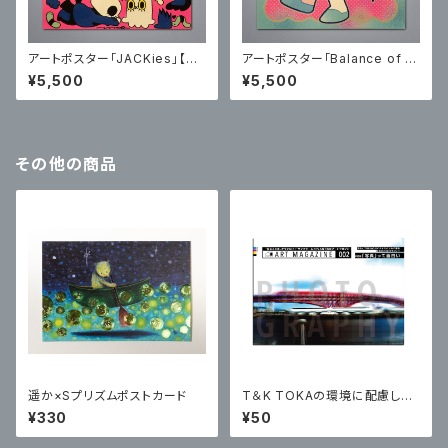
アートポスター「JACKies」【サ
アートポスター「Balance of J
イン入り】
oy」【サイン入り】
¥5,500
¥5,500
その他の商品
遥か×Sプリズムポストカード
T＆K TOKAの環境に配慮した
バイオマスインキ含む6色のイン
¥330
¥50
キと、16の写真をキーワードとし
たアート作品で綴る、アートマガ