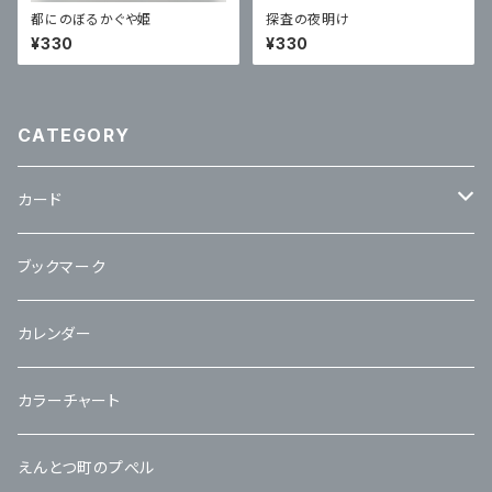
都にのぼるかぐや姫
探査の夜明け
¥330
¥330
CATEGORY
カード
立体カード
ブックマーク
カレンダー
カラーチャート
えんとつ町のプぺル