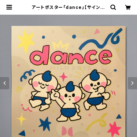
アートポスター「dance」【サイン入
り】 | 特殊箔印刷技術『Sプリズムプリ
ント』アンテナショップ サンクラール