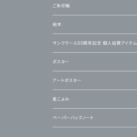
ご朱印帳
絵本
サンクラール50周年記念 個人協賛アイテム
ポスター
アートポスター
星こよみ
カレンダー交換用リフィル
ペーパーバックノート