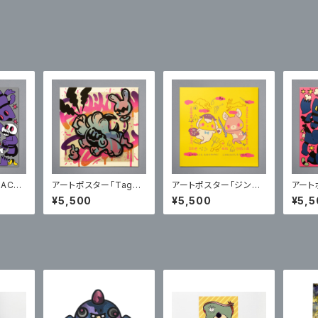
ACKi
アートポスター「Taggi
アートポスター「ジンギ
アート
or」
ng」【サイン入り】
スカンのジンくんとまた
es」
¥5,500
¥5,500
¥5,5
ぎのもみじちゃんin台
湾」【サイン入り】