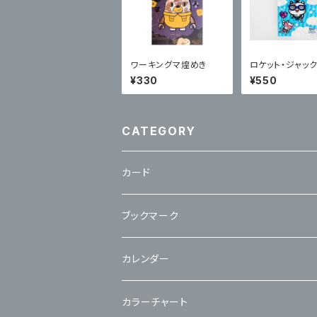
ワーキングマ煌めき
ロケット・ジャック
リズムプリント 
¥330
¥550
カー
CATEGORY
カード
立体カード
ブックマーク
カレンダー
カラーチャート