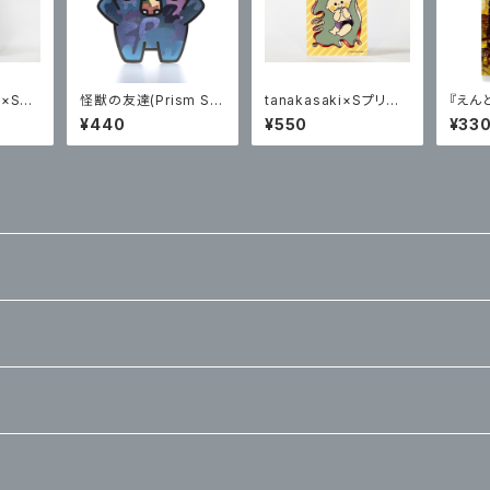
×Sプ
怪獣の友達(Prism Sp
tanakasaki×Sプリズ
『えん
ポステッ
ecial)×Sプリズムプリ
ムプリント ポステッカー
ポスト
¥440
¥550
¥33
ント ステッカー