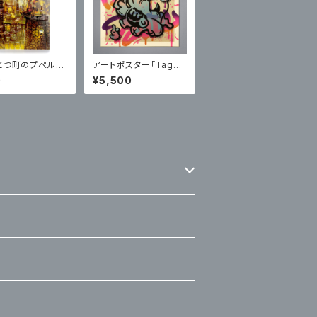
とつ町のプぺル』
アートポスター「Taggi
カード②
ng」【サイン入り】
0
¥5,500