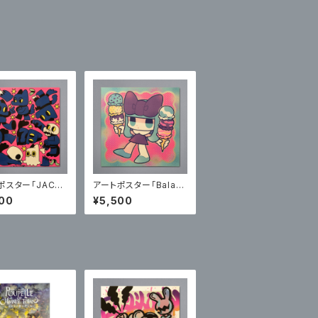
ポスター「JACKi
アートポスター「Balan
【サイン入り】
ce of Joy」【サイン入
00
¥5,500
り】