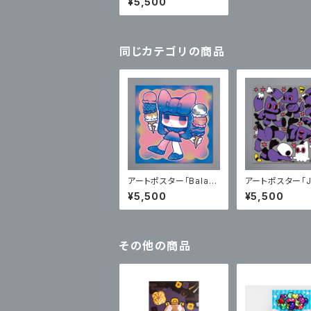
¥5,500
入り】
同じカテゴリの商品
アートポスター「Balan
アートポスター「J
ce of Joy レトロギ
es second col
¥5,500
¥5,500
ャラクシーカラー」 【サ
【サイン入り】
イン入り】
その他の商品