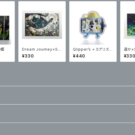
や姫
Dream Journey×Sプ
Qlipper’s × Sプリズム
遥か×
リズムポストカード
プリント ステッカー
カード
¥330
¥440
¥33