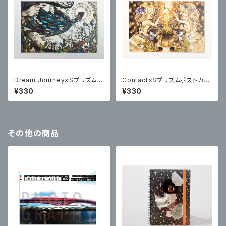
Dream Journey×Sプリズムポ
Contact×Sプリズムポストカー
ストカード
ド
¥330
¥330
その他の商品