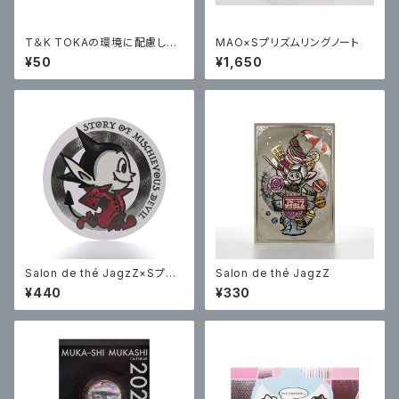
T＆K TOKAの環境に配慮した
MAO×Sプリズムリングノート
バイオマスインキ含む6色のイン
¥50
¥1,650
キと、16の写真をキーワードとし
たアート作品で綴る、アートマガ
ジン第2弾。
Salon de thé JagzZ×Sプリ
Salon de thé JagzZ
ズムプリント ステッカー
¥440
¥330