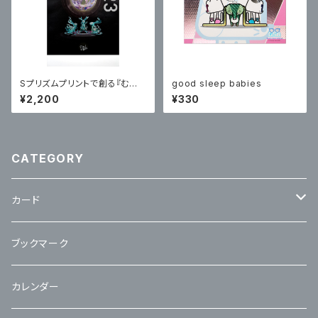
Sプリズムプリントで創る『むか
good sleep babies
～し昔カレンダー2023』
¥2,200
¥330
CATEGORY
カード
立体カード
ブックマーク
カレンダー