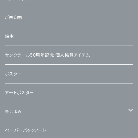
ご朱印帳
絵本
サンクラール50周年記念 個人協賛アイテム
ポスター
アートポスター
星こよみ
カレンダー交換用リフィル
ペーパーバックノート