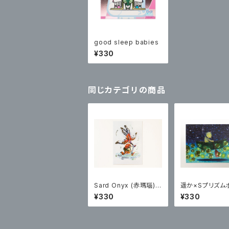
good sleep babies
¥330
同じカテゴリの商品
Sard Onyx (赤瑪瑙)×
遥か×Sプリズム
Sプリズムポストカード
カード
¥330
¥330