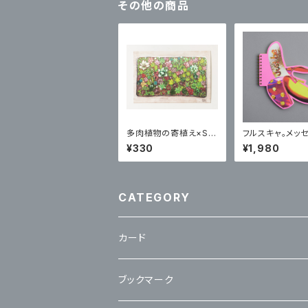
その他の商品
多肉植物の寄植え×Sプ
フルスキャ。メッ
リズムポストカード
ート【バナナ】
¥330
¥1,980
CATEGORY
カード
立体カード
ブックマーク