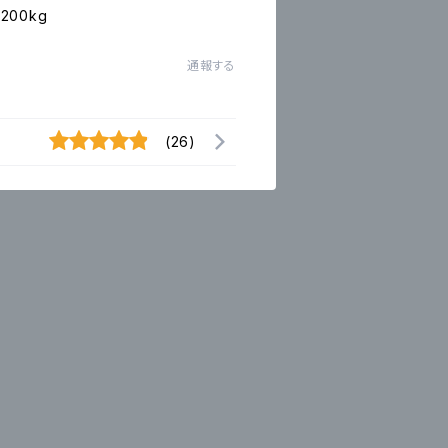
00kg
通報する
(26)