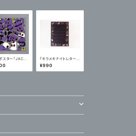
ポスター「JACKi
『キラメキナイトレターセ
cond color」
ット』宝石
00
¥990
ン入り】