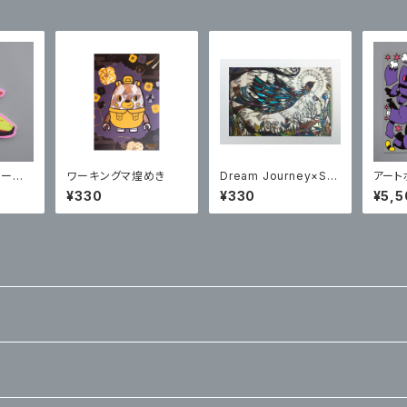
セージノ
ワーキングマ煌めき
Dream Journey×Sプ
アート
リズムポストカード
es se
¥330
¥330
¥5,5
【サイ