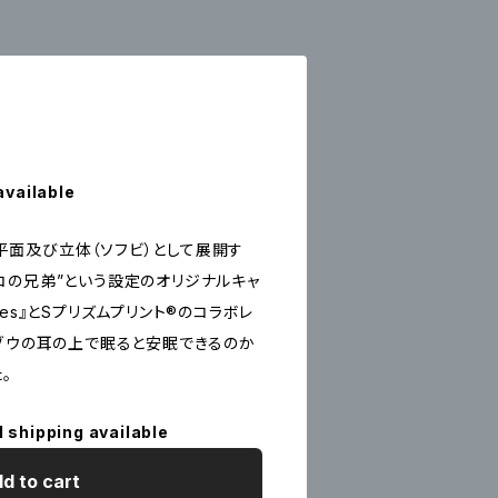
available
Toysが平面及び立体（ソフビ）として展開す
コの兄弟”という設定のオリジナルキャ
abies』とSプリズムプリント®のコラボレ
はゾウの耳の上で眠ると安眠できるのか
。
l shipping available
d to cart