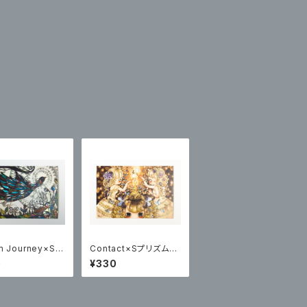
m Journey×Sプ
Contact×Sプリズムポ
ポストカード
ストカード
0
¥330