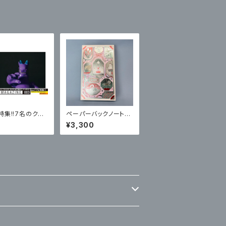
特集!!7名のクリ
ペーパーバックノート「S
ーがつくるソフビ
OUVENIR」
¥3,300
トワークのフリー
マガジン 「PLAN
TMAGAZINE #0