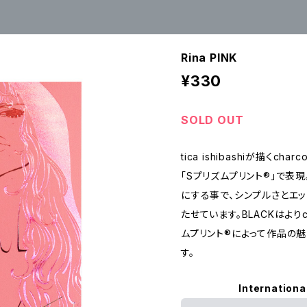
Rina PINK
¥330
SOLD OUT
tica ishibashiが描くch
「Sプリズムプリント®」で表
にする事で、シンプルさとエ
たせています。BLACKはよりco
ムプリント®によって作品の
す。
Internationa