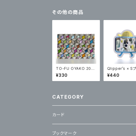
その他の商品
TO-FU OYAKO 202
Qlipper’s × 
0
プリント ステッ
¥330
¥440
CATEGORY
カード
立体カード
ブックマーク