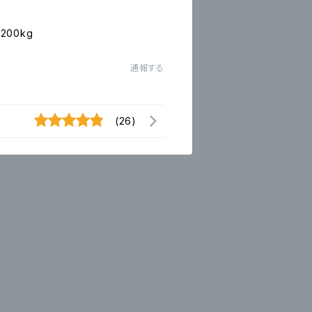
00kg
通報する
(26)