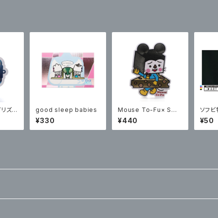
Sプリズム
good sleep babies
Mouse To-Fu× Sプ
ソフビ
カー
リズムプリント ステッカ
エイタ
¥330
¥440
¥50
ー
とアー
アート
T AR
03」