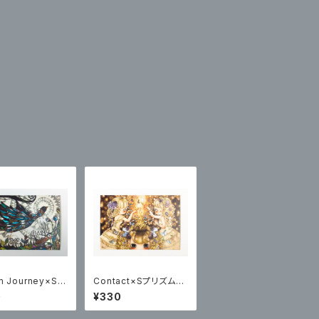
m Journey×Sプ
Contact×Sプリズムポ
ポストカード
ストカード
0
¥330