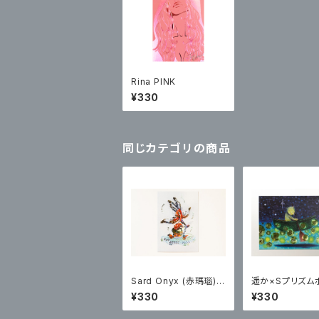
Rina PINK
¥330
同じカテゴリの商品
Sard Onyx (赤瑪瑙)×
遥か×Sプリズム
Sプリズムポストカード
カード
¥330
¥330