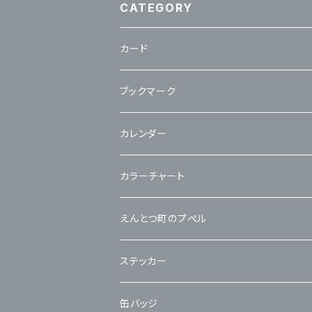
CATEGORY
カード
立体カード
ブックマーク
カレンダー
カラーチャート
えんとつ町のプぺル
ステッカー
缶バッジ