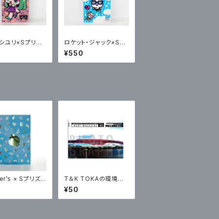
シユリ×Sプリズ
ロケット・ジャック×Sプ
ント ポステッカー
リズムプリント ポステッ
0
¥550
カー
per’s × Sプリズム
T＆K TOKAの環境に
ト
配慮したバイオマスイン
0
¥50
キ含む6色のインキと、1
6の写真をキーワードと
したアート作品で綴る、
アートマガジン第2弾。