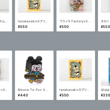
ズムプ
tanakasaki×Sプリズ
てりィ’S Factory×Sプ
タカハ
カー
ムプリント ポステッカー
リズムプリント ポステッ
ムプリ
¥550
¥550
¥55
カー
ry×Sプ
Mouse To-Fu× Sプ
tanakasaki×Sプリズ
Qlip
ポステッ
リズムプリント ステッカ
ムプリント ポステッカー
プリン
¥440
¥550
¥33
ー