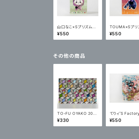
山口なこ×Sプリズムプ
TOUMA×Sプリ
リント ポステッカー
リント ポステッ
¥550
¥550
その他の商品
TO-FU OYAKO 202
てりィ’S Facto
0
リズムプリント 
¥330
¥550
カー