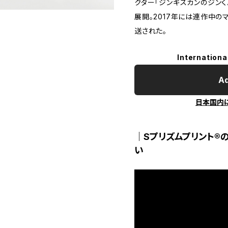
クター「ジンギスカンのジンく
展開。2017年には連作中の
送された。
Internationa
Ad
日本国内
｜Sプリズムプリント®
い