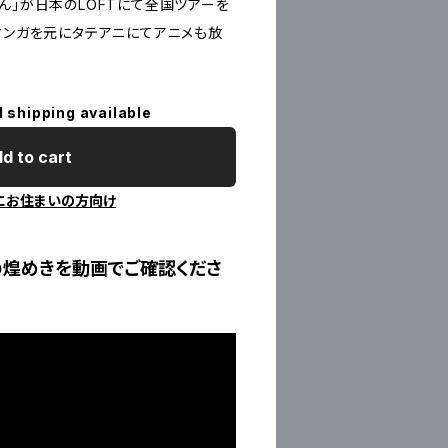
ん」が日本のLOFTにて全国ツアーを
マンガを元にタテアニにてアニメも放
l shipping available
d to cart
にお住まいの方向け
の煌めきを動画でご確認くださ