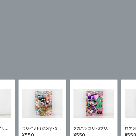
Sプリズ
てりィ’S Factory×Sプ
タカハシユリ×Sプリズ
ロケッ
テッカー
リズムプリント ポステッ
ムプリント ポステッカー
リズム
¥550
¥550
¥55