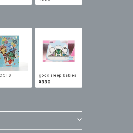
BOOTS
good sleep babies
0
¥330