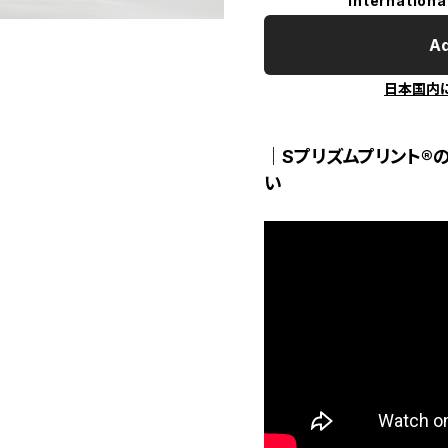
Internationa
Ad
日本国内
｜Sプリズムプリント®
い