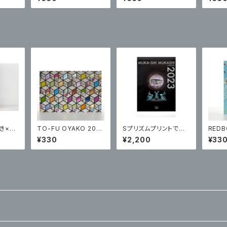
カー
カー
どき×S
TO-FU OYAKO 202
Sプリズムプリントで創
RED
 ポステ
0
る『むか～し昔カレンダ
¥330
¥2,200
¥33
ー2023』