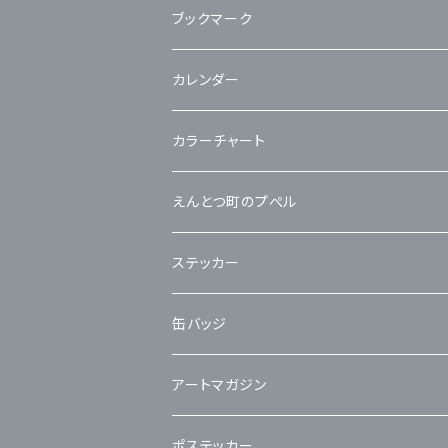
立体カード
ブックマーク
カレンダー
カラーチャート
えんとつ町のプぺル
ステッカー
缶バッジ
アートマガジン
ポステッカー