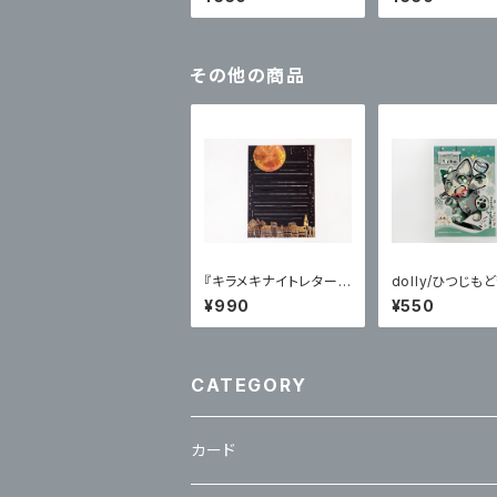
その他の商品
『キラメキナイトレターセ
dolly/ひつじも
ット』月
プリズムプリント
¥990
¥550
ッカー
CATEGORY
カード