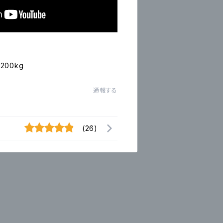
00kg
通報する
(26)