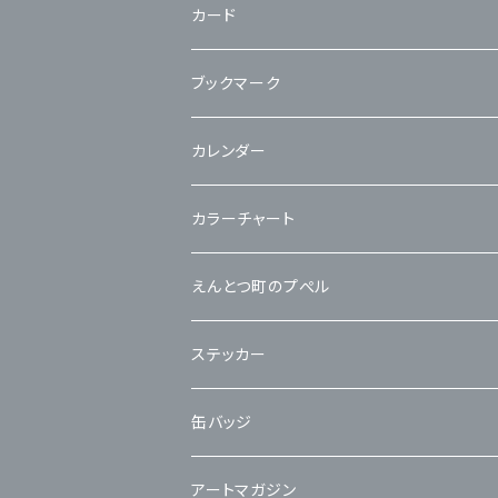
カード
立体カード
ブックマーク
カレンダー
カラーチャート
えんとつ町のプぺル
ステッカー
缶バッジ
アートマガジン