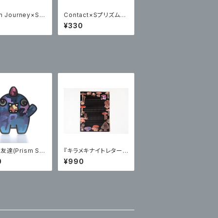
m Journey×Sプ
Contact×Sプリズムポ
ポストカード
ストカード
0
¥330
達(Prism Sp
『キラメキナイトレターセ
l)×Sプリズムプリ
ット』キノコ
0
¥990
ステッカー