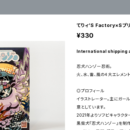
てりィ’S Factory
¥330
International shipping 
忍犬ハンゾー忍術。
火、水、雷、風の４大エレメン
◎プロフィール
イラストレーター。主にガール
意としています。
2021年よりソフビキャラク
黒柴犬『忍犬ハンゾー』を制