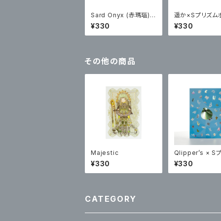
Sard Onyx (赤瑪瑙)×
遥か×Sプリズム
Sプリズムポストカード
カード
¥330
¥330
その他の商品
Majestic
Qlipper’s × 
プリント
¥330
¥330
CATEGORY