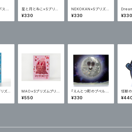
ポスト
星と月とねこ×Sプリズ
NEKOKAN×Sプリズム
Drea
ムポストカード
ポストカード
リズム
¥330
¥330
¥33
Sプリズム
MAO×Sプリズムプリン
『えんとつ町のプぺル』
怪獣の友
ト ポステッカー
ポストカード①
ecia
¥550
¥330
¥44
ント 